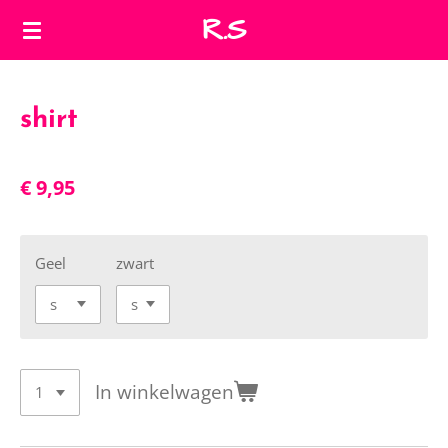
R.S
Ga
direct
naar
de
shirt
hoofdinhoud
€ 9,95
Geel
zwart
In winkelwagen