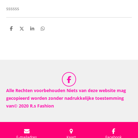
ssssss
D
D
S
D
e
e
h
e
l
e
a
l
e
l
r
e
n
e
n
F
a
Alle Rechten voorbehouden Niets van deze website mag
c
gecopieerd worden zonder nadrukkelijke toestemming
e
van© 2020 R.s Fashion
b
o
o
k
E-mailadres
Kaart
Facebook