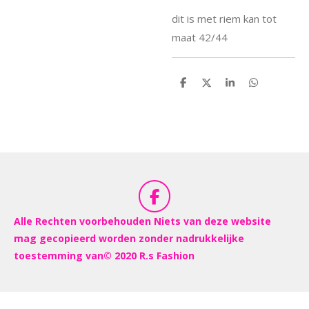
dit is met riem kan tot
maat 42/44
D
D
S
D
e
e
h
e
l
e
a
l
e
l
r
e
n
e
n
F
a
Alle Rechten voorbehouden Niets van deze website
c
mag gecopieerd worden zonder nadrukkelijke
e
toestemming van© 2020 R.s Fashion
b
o
o
k