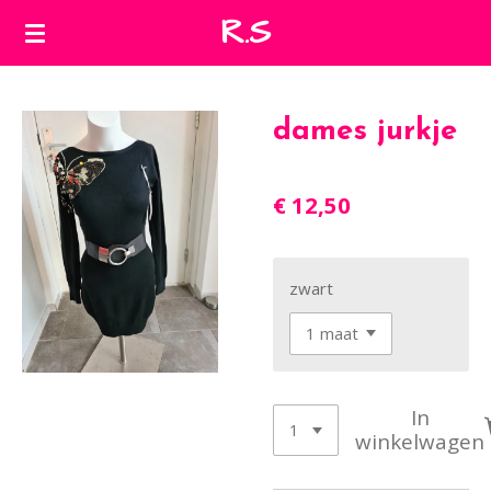
R.S
Ga
direct
naar
de
dames jurkje
hoofdinhoud
€ 12,50
zwart
In
winkelwagen