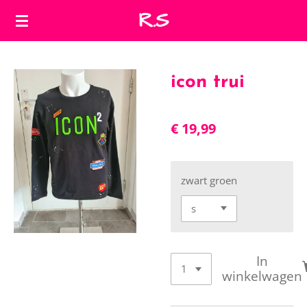
R.S
Ga
direct
naar
de
icon trui
hoofdinhoud
€ 19,99
zwart groen
In
winkelwagen