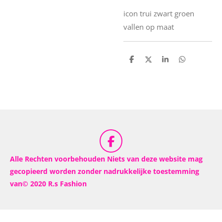
icon trui zwart groen
vallen op maat
D
D
S
D
e
e
h
e
l
e
a
l
e
l
r
e
n
e
n
F
a
Alle Rechten voorbehouden Niets van deze website mag
c
gecopieerd worden zonder nadrukkelijke toestemming
e
van© 2020 R.s Fashion
b
o
o
k