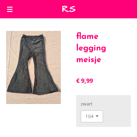
R.S
Ga
direct
naar
de
flame
hoofdinhoud
legging
meisje
€ 9,99
zwart