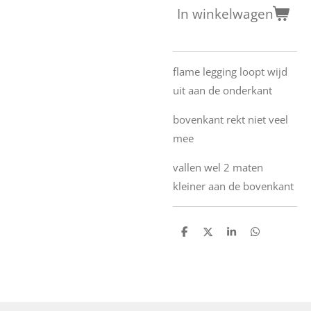
In winkelwagen
flame legging loopt wijd
uit aan de onderkant
bovenkant rekt niet veel
mee
vallen wel 2 maten
kleiner aan de bovenkant
D
D
S
D
e
e
h
e
l
e
a
l
e
l
r
e
n
e
n