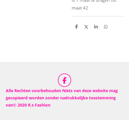
maat 42
D
D
S
D
e
e
h
e
l
e
a
l
e
l
r
e
n
e
n
F
a
Alle Rechten voorbehouden Niets van deze website mag
c
gecopieerd worden zonder nadrukkelijke toestemming
e
van© 2020 R.s Fashion
b
o
o
k