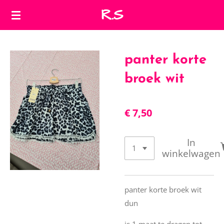
R.S
Ga
direct
naar
de
panter korte
hoofdinhoud
broek wit
€ 7,50
In
winkelwagen
panter korte broek wit
dun
is 1 maat te dragen tot