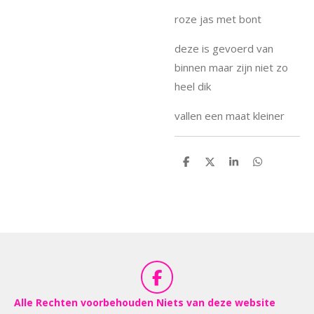
roze jas met bont
deze is gevoerd van
binnen maar zijn niet zo
heel dik
vallen een maat kleiner
D
D
S
D
e
e
h
e
l
e
a
l
e
l
r
e
n
e
n
F
a
Alle Rechten voorbehouden Niets van deze website