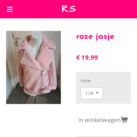
R.S
Ga
direct
naar
de
roze jasje
hoofdinhoud
€ 19,99
roze
In winkelwagen