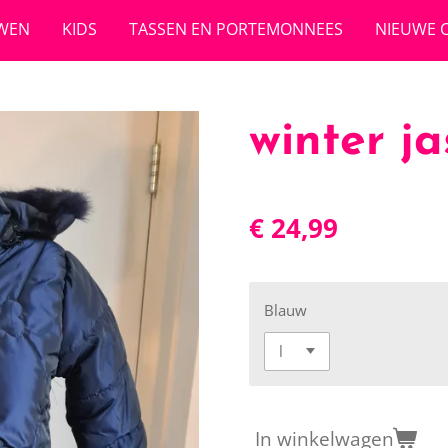
WEN
KIDS
TASSEN EN PORTEMONNEES
NIEUWE C
winter ja
€ 24,99
Blauw
In winkelwagen