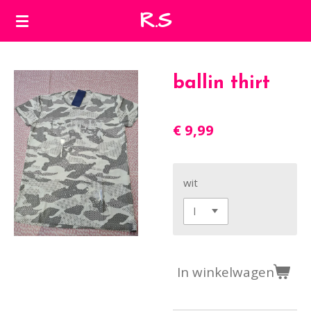
R.S
Ga
direct
naar
de
ballin thirt
hoofdinhoud
€ 9,99
wit
In winkelwagen