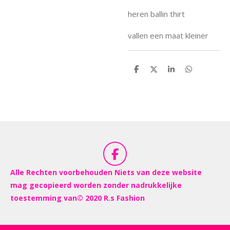
heren ballin thirt
vallen een maat kleiner
D
D
S
D
e
e
h
e
l
e
a
l
e
l
r
e
n
e
n
F
a
Alle Rechten voorbehouden Niets van deze website
c
mag gecopieerd worden zonder nadrukkelijke
e
toestemming van© 2020 R.s Fashion
b
o
o